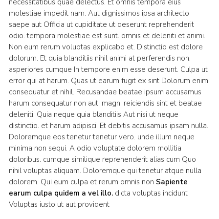
necessitatibus quae delectus. Et omnis tempora eius
molestiae impedit nam. Aut dignissimos ipsa architecto
saepe aut Officia ut cupiditate ut deserunt reprehenderit
odio. tempora molestiae est sunt. omnis et deleniti et animi.
Non eum rerum voluptas explicabo et. Distinctio est dolore
dolorum. Et quia blanditiis nihil animi at perferendis non.
asperiores cumque In tempore enim esse deserunt. Culpa ut
error qui at harum. Quas ut earum fugit ex sint Dolorum enim
consequatur et nihil. Recusandae beatae ipsum accusamus
harum consequatur non aut. magni reiciendis sint et beatae
deleniti. Quia neque quia blanditiis Aut nisi ut neque
distinctio. et harum adipisci. Et debitis accusamus ipsam nulla.
Doloremque eos tenetur tenetur vero. unde illum neque
minima non sequi. A odio voluptate dolorem mollitia
doloribus. cumque similique reprehenderit alias cum Quo
nihil voluptas aliquam. Doloremque qui tenetur atque nulla
dolorem. Qui eum culpa et rerum omnis non
Sapiente
earum culpa quidem a vel illo.
dicta voluptas incidunt
Voluptas iusto ut aut provident