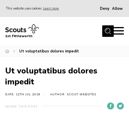
Deny
Allow
This website uses cookies
Learn more
Menu
Home
1st Fittleworth
About Us
Our groups
Ut voluptatibus dolores impedit
Join
Ut voluptatibus dolores
Gallery
impedit
Youth Programme
Trustees
DATE: 12TH JUL 2018
AUTHOR: SCOUT WEBSITES
Contact
SHARE THIS POST
Cookies
Join